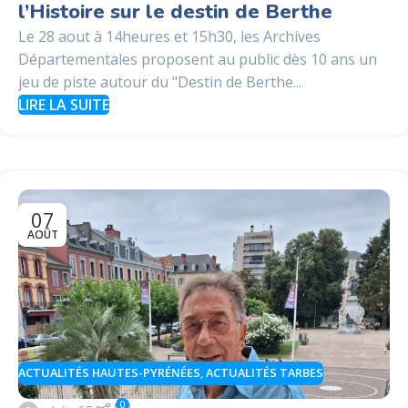
l’Histoire sur le destin de Berthe
Le 28 aout à 14heures et 15h30, les Archives
Départementales proposent au public dès 10 ans un
jeu de piste autour du "Destin de Berthe...
LIRE LA SUITE
07
AOÛT
ACTUALITÉS HAUTES-PYRÉNÉES
,
ACTUALITÉS TARBES
0