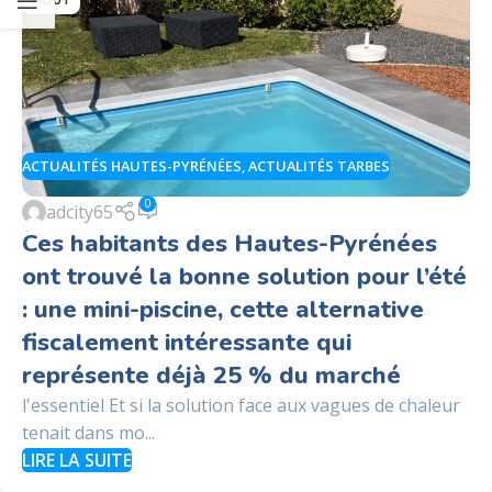
ACTUALITÉS HAUTES-PYRÉNÉES
,
ACTUALITÉS TARBES
0
adcity65
Ces habitants des Hautes-Pyrénées
ont trouvé la bonne solution pour l’été
: une mini-piscine, cette alternative
fiscalement intéressante qui
représente déjà 25 % du marché
l'essentiel Et si la solution face aux vagues de chaleur
tenait dans mo...
LIRE LA SUITE