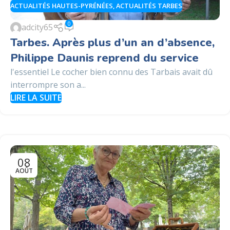
ACTUALITÉS HAUTES-PYRÉNÉES
,
ACTUALITÉS TARBES
0
adcity65
Tarbes. Après plus d’un an d’absence,
Philippe Daunis reprend du service
l'essentiel Le cocher bien connu des Tarbais avait dû
interrompre son a...
LIRE LA SUITE
08
AOÛT