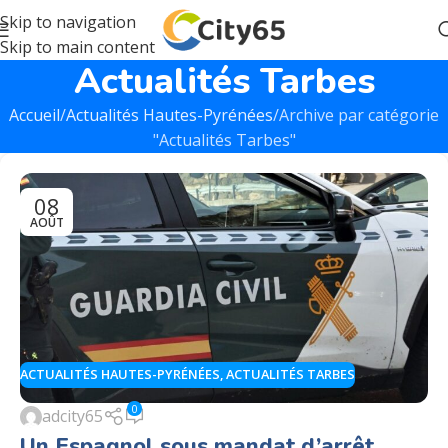
Skip to navigation
Skip to main content
Actualités Tarbes
Accueil
Actualités Hautes-Pyrénées
Archive par catégorie
"Actualités Tarbes"
08
AOÛT
ACTUALITÉS HAUTES-PYRÉNÉES
,
ACTUALITÉS TARBES
0
adcity65
Un Espagnol sous mandat d’arrêt